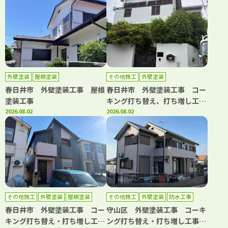
水工事
外壁塗装
屋根塗装
その他施工
外壁塗装
春日井市 外壁塗装工事 屋根
春日井市 外壁塗装工事 コー
塗装工事
キング打ち替え、打ち増し工
2026.08.02
事 屋根カバー工事 ベランダ
2026.08.02
トップコート工事 浴室改修工
事 洗面台取り換え工事 キッ
チン取り換え工事
その他施工
外壁塗装
屋根塗装
その他施工
外壁塗装
防水工事
春日井市 外壁塗装工事 コー
守山区 外壁塗装工事 コーキ
キング打ち替え・打ち増し工
ング打ち替え・打ち増し工事