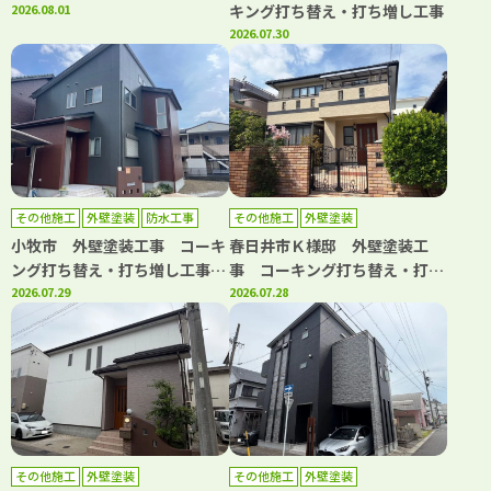
2026.08.01
キング打ち替え・打ち増し工事
2026.07.30
その他施工
外壁塗装
防水工事
その他施工
外壁塗装
小牧市 外壁塗装工事 コーキ
春日井市Ｋ様邸 外壁塗装工
ング打ち替え・打ち増し工事
事 コーキング打ち替え・打ち
屋根カバー工事 防水工事
2026.07.29
増し工事 バルコニートップコ
2026.07.28
ート工事
その他施工
外壁塗装
その他施工
外壁塗装