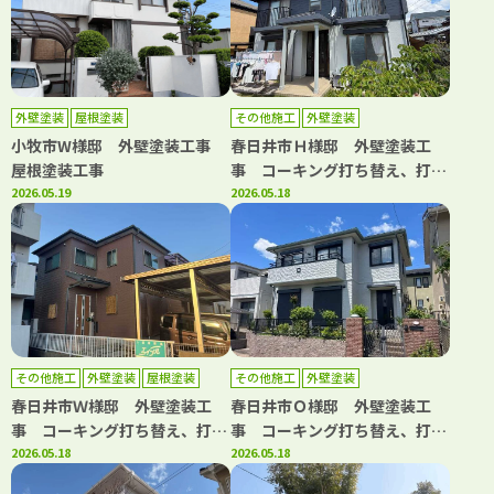
外壁塗装
屋根塗装
その他施工
外壁塗装
小牧市W様邸 外壁塗装工事
春日井市Ｈ様邸 外壁塗装工
屋根塗装工事
事 コーキング打ち替え、打ち
2026.05.19
増し工事 屋根重ね葺き工事
2026.05.18
雨樋交換工事
その他施工
外壁塗装
屋根塗装
その他施工
外壁塗装
春日井市Ｗ様邸 外壁塗装工
春日井市Ｏ様邸 外壁塗装工
事 コーキング打ち替え、打ち
事 コーキング打ち替え、打ち
増し工事 屋根塗装工事 ベラ
2026.05.18
増し工事 ガスケット工事 ベ
2026.05.18
ンダトップコート工事 その他
ランダトップコート工事