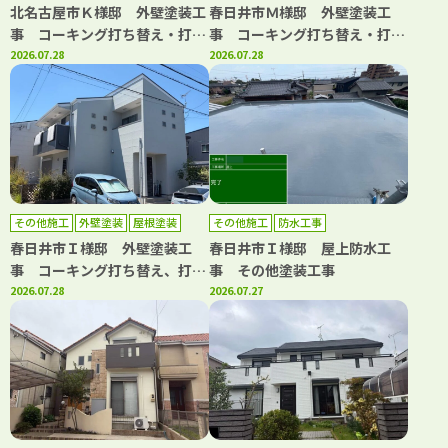
北名古屋市Ｋ様邸 外壁塗装工
春日井市Ｍ様邸 外壁塗装工
事 コーキング打ち替え・打ち
事 コーキング打ち替え・打ち
増し工事 屋根カバー工事 ト
2026.07.28
増し工事 バルコニートップコ
2026.07.28
ップコート工事
ート工事
その他施工
外壁塗装
屋根塗装
その他施工
防水工事
春日井市Ｉ様邸 外壁塗装工
春日井市Ｉ様邸 屋上防水工
事 コーキング打ち替え、打ち
事 その他塗装工事
増し工事 屋根塗装工事 トッ
2026.07.28
2026.07.27
プコート工事