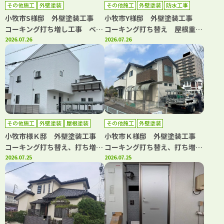
その他施工
外壁塗装
その他施工
外壁塗装
防水工事
小牧市S様邸 外壁塗装工事
小牧市Y様邸 外壁塗装工事
コーキング打ち増し工事 ベラ
コーキング打ち替え 屋根重ね
ンダトップコート工事
2026.07.26
葺き工事 ベランダ防水工事
2026.07.26
水道管カバー取り換え工事
その他施工
外壁塗装
屋根塗装
その他施工
外壁塗装
小牧市様Ｋ邸 外壁塗装工事
小牧市Ｋ様邸 外壁塗装工事
コーキング打ち替え、打ち増し
コーキング打ち替え、打ち増し
工事 屋根塗装工事 ベランダ
2026.07.25
工事 屋根カバー工事 ベラン
2026.07.25
トップコート工事
ダトップコート工事