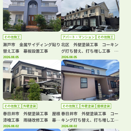
その他施工
アパート・マンション
その他施工
外壁塗装
屋根塗装
防水工事
瀬戸市 金属サイディング貼り
北区 外壁塗装工事 コーキン
替え工事 幕板設置工事
グ打ち替え、打ち増し工事 屋
2026.08.05
根塗装工事 階段・共用部側溝
2026.08.05
防水工事 共用部長尺シート工
事 基礎補修工事
その他施工
外壁塗装
その他施工
外壁塗装
屋根塗装
防水工事
春日井市 外壁塗装工事 屋根
春日井市 外壁塗装工事 コー
漆喰工事 雨樋改修工事 幕板
キング打ち替え、打ち増し工
板金工事 浴室水栓交換工事
2026.08.02
事 屋根塗装工事 ベランダ防
2026.08.02