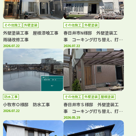
その他施工
外壁塗装
その他施工
外壁塗装
外壁塗装工事 屋根漆喰工事
春日井市N様邸 外壁塗装工
雨樋改修工事
事 コーキング打ち替え、打ち
2026.07.22
増し工事 屋根カバー工事 雨
2026.07.22
樋改修工事
防水工事
その他施工
外壁塗装
屋根塗装
小牧市Ｏ様邸 防水工事
春日井市Ｓ様邸 外壁塗装工
2026.07.22
事 コーキング打ち替え、打ち
増し工事 屋根塗装工事 ベラ
2026.05.19
ンダトップコート工事