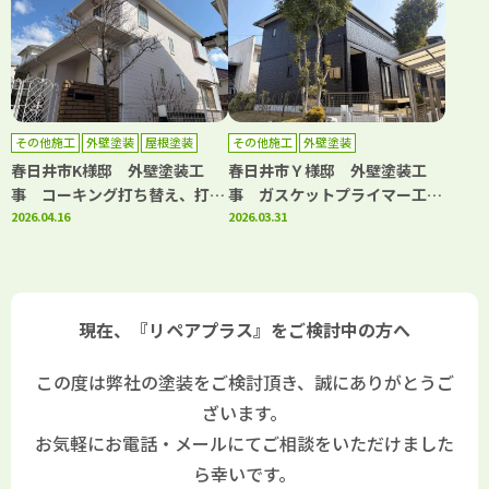
工事
その他施工
外壁塗装
屋根塗装
その他施工
外壁塗装
防水工事
春日井市K様邸 外壁塗装工
春日井市Ｙ様邸 外壁塗装工
事 コーキング打ち替え、打ち
事 ガスケットプライマー工
増し工事 屋根塗装工事 防水
2026.04.16
事 コーキング打ち替え・打ち
2026.03.31
下地部分補修工事 バルコニー
増し工事 ウッドデッキ解体･
防水工事
処分ウッドデッキ新設工事 室
外機･室内機撤去処分工事
現在、『リペアプラス』をご検討中の方へ
この度は弊社の塗装をご検討頂き、誠にありがとうご
ざいます。
お気軽にお電話・メールにてご相談をいただけました
ら幸いです。