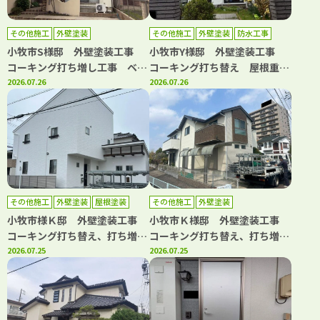
その他施工
外壁塗装
その他施工
外壁塗装
防水工事
小牧市S様邸 外壁塗装工事
小牧市Y様邸 外壁塗装工事
コーキング打ち増し工事 ベラ
コーキング打ち替え 屋根重ね
ンダトップコート工事
2026.07.26
葺き工事 ベランダ防水工事
2026.07.26
水道管カバー取り換え工事
その他施工
外壁塗装
屋根塗装
その他施工
外壁塗装
小牧市様Ｋ邸 外壁塗装工事
小牧市Ｋ様邸 外壁塗装工事
コーキング打ち替え、打ち増し
コーキング打ち替え、打ち増し
工事 屋根塗装工事 ベランダ
2026.07.25
工事 屋根カバー工事 ベラン
2026.07.25
トップコート工事
ダトップコート工事