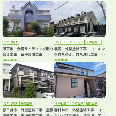
その他施工
アパート・マンション
その他施工
外壁塗装
屋根塗装
防水工事
瀬戸市 金属サイディング貼り
北区 外壁塗装工事 コーキン
替え工事 幕板設置工事
グ打ち替え、打ち増し工事 屋
2026.08.05
根塗装工事 階段・共用部側溝
2026.08.05
防水工事 共用部長尺シート工
事 基礎補修工事
その他施工
外壁塗装
その他施工
外壁塗装
屋根塗装
防水工事
春日井市 外壁塗装工事 屋根
春日井市 外壁塗装工事 コー
漆喰工事 雨樋改修工事 幕板
キング打ち替え、打ち増し工