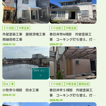
その他施工
外壁塗装
その他施工
外壁塗装
外壁塗装工事 屋根漆喰工事
春日井市N様邸 外壁塗装工
雨樋改修工事
事 コーキング打ち替え、打ち
2026.07.22
増し工事 屋根カバー工事 雨
2026.07.22
樋改修工事
防水工事
その他施工
外壁塗装
屋根塗装
小牧市Ｏ様邸 防水工事
春日井市Ｓ様邸 外壁塗装工
2026.07.22
事 コーキング打ち替え、打ち
増し工事 屋根塗装工事 ベラ
2026.05.19
ンダトップコート工事