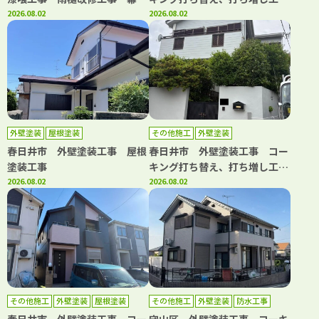
板金工事 浴室水栓交換工事
2026.08.02
事 屋根塗装工事 ベランダ防
2026.08.02
水工事
外壁塗装
屋根塗装
その他施工
外壁塗装
春日井市 外壁塗装工事 屋根
春日井市 外壁塗装工事 コー
塗装工事
キング打ち替え、打ち増し工
2026.08.02
事 屋根カバー工事 ベランダ
2026.08.02
トップコート工事 浴室改修工
事 洗面台取り換え工事 キッ
チン取り換え工事
その他施工
外壁塗装
屋根塗装
その他施工
外壁塗装
防水工事