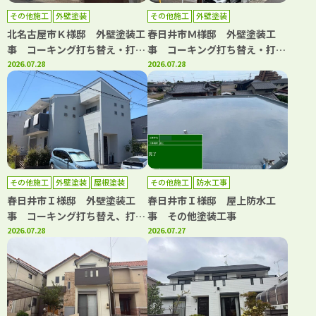
その他施工
外壁塗装
その他施工
外壁塗装
北名古屋市Ｋ様邸 外壁塗装工
春日井市Ｍ様邸 外壁塗装工
事 コーキング打ち替え・打ち
事 コーキング打ち替え・打ち
増し工事 屋根カバー工事 ト
2026.07.28
増し工事 バルコニートップコ
2026.07.28
ップコート工事
ート工事
その他施工
外壁塗装
屋根塗装
その他施工
防水工事
春日井市Ｉ様邸 外壁塗装工
春日井市Ｉ様邸 屋上防水工
事 コーキング打ち替え、打ち
事 その他塗装工事
増し工事 屋根塗装工事 トッ
2026.07.28
2026.07.27
プコート工事