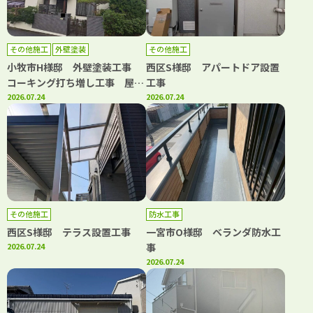
その他施工
外壁塗装
その他施工
小牧市H様邸 外壁塗装工事
西区S様邸 アパートドア設置
コーキング打ち増し工事 屋根
工事
漆喰工事
2026.07.24
2026.07.24
その他施工
防水工事
西区S様邸 テラス設置工事
一宮市O様邸 ベランダ防水工
2026.07.24
事
2026.07.24