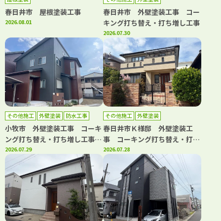
春日井市 屋根塗装工事
春日井市 外壁塗装工事 コー
2026.08.01
キング打ち替え・打ち増し工事
2026.07.30
その他施工
外壁塗装
防水工事
その他施工
外壁塗装
小牧市 外壁塗装工事 コーキ
春日井市Ｋ様邸 外壁塗装工
ング打ち替え・打ち増し工事
事 コーキング打ち替え・打ち
屋根カバー工事 防水工事
2026.07.29
増し工事 バルコニートップコ
2026.07.28
ート工事