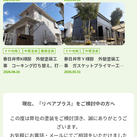
増し工事 屋根塗装工事 ベラ
増し工事 ガスケット工事 ベ
ンダトップコート工事 その他
ランダトップコート工事
工事
その他施工
外壁塗装
屋根塗装
その他施工
外壁塗装
防水工事
春日井市K様邸 外壁塗装工
春日井市Ｙ様邸 外壁塗装工
事 コーキング打ち替え、打ち
事 ガスケットプライマー工
増し工事 屋根塗装工事 防水
2026.04.16
事 コーキング打ち替え・打ち
2026.03.31
下地部分補修工事 バルコニー
増し工事 ウッドデッキ解体･
防水工事
処分ウッドデッキ新設工事 室
外機･室内機撤去処分工事
現在、『リペアプラス』をご検討中の方へ
この度は弊社の塗装をご検討頂き、誠にありがとうご
ざいます。
お気軽にお電話・メールにてご相談をいただけました