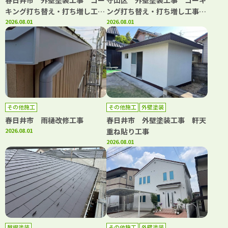
春日井市 外壁塗装工事 コー
守山区 外壁塗装工事 コーキ
キング打ち替え・打ち増し工
ング打ち替え・打ち増し工事
事 屋根塗装工事 ベランダト
2026.08.01
ベランダ防水工事
2026.08.01
ップコート工事
その他施工
その他施工
外壁塗装
春日井市 雨樋改修工事
春日井市 外壁塗装工事 軒天
2026.08.01
重ね貼り工事
2026.08.01
屋根塗装
その他施工
外壁塗装