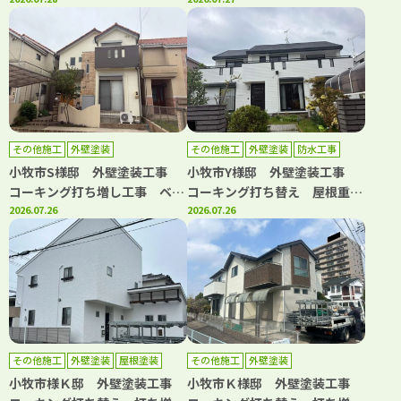
増し工事 屋根塗装工事 トッ
プコート工事
その他施工
外壁塗装
その他施工
外壁塗装
防水工事
小牧市S様邸 外壁塗装工事
小牧市Y様邸 外壁塗装工事
コーキング打ち増し工事 ベラ
コーキング打ち替え 屋根重ね
ンダトップコート工事
2026.07.26
葺き工事 ベランダ防水工事
2026.07.26
水道管カバー取り換え工事
その他施工
外壁塗装
屋根塗装
その他施工
外壁塗装
小牧市様Ｋ邸 外壁塗装工事
小牧市Ｋ様邸 外壁塗装工事