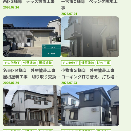
西区S様邸 テラス設置工事
一宮市O様邸 ベランダ防水工
2026.07.24
事
2026.07.24
その他施工
外壁塗装
屋根塗装
その他施工
外壁塗装
防水工事
名東区M様邸 外壁塗装工事
小牧市Ｓ様邸 外壁塗装工事
屋根塗装工事 明り取り交換工
コーキング打ち替え、打ち増し
事 ボルトキャップ設置工事
2026.07.24
工事 ベランダ防水工事
2026.07.23