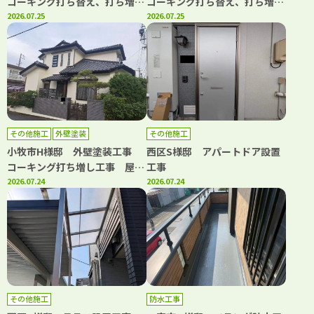
コーキング打ち替え、打ち増し
コーキング打ち替え、打ち増し
工事 屋根塗装工事 ベランダ
2026.07.25
工事 屋根カバー工事 ベラン
2026.07.25
トップコート工事
ダトップコート工事
その他施工
外壁塗装
その他施工
小牧市H様邸 外壁塗装工事
西区S様邸 アパートドア設置
コーキング打ち増し工事 屋根
工事
漆喰工事
2026.07.24
2026.07.24
その他施工
防水工事