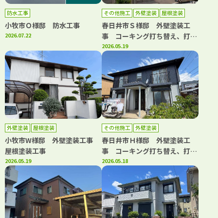
防水工事
その他施工
外壁塗装
屋根塗装
小牧市Ｏ様邸 防水工事
春日井市Ｓ様邸 外壁塗装工
2026.07.22
事 コーキング打ち替え、打ち
増し工事 屋根塗装工事 ベラ
2026.05.19
ンダトップコート工事
外壁塗装
屋根塗装
その他施工
外壁塗装
小牧市W様邸 外壁塗装工事
春日井市Ｈ様邸 外壁塗装工
屋根塗装工事
事 コーキング打ち替え、打ち
2026.05.19
増し工事 屋根重ね葺き工事
2026.05.18
雨樋交換工事