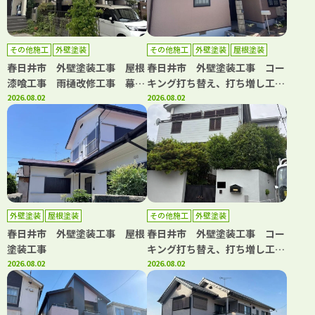
その他施工
外壁塗装
その他施工
外壁塗装
屋根塗装
防水工事
春日井市 外壁塗装工事 屋根
春日井市 外壁塗装工事 コー
漆喰工事 雨樋改修工事 幕板
キング打ち替え、打ち増し工
板金工事 浴室水栓交換工事
2026.08.02
事 屋根塗装工事 ベランダ防
2026.08.02
水工事
外壁塗装
屋根塗装
その他施工
外壁塗装
春日井市 外壁塗装工事 屋根
春日井市 外壁塗装工事 コー
塗装工事
キング打ち替え、打ち増し工
2026.08.02
事 屋根カバー工事 ベランダ
2026.08.02
トップコート工事 浴室改修工
事 洗面台取り換え工事 キッ
チン取り換え工事