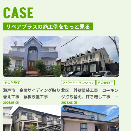
CASE
リペアプラスの施工例をもっと見る
その他施工
アパート・マンション
その他施工
外壁塗装
屋根塗装
防水工事
瀬戸市 金属サイディング貼り
北区 外壁塗装工事 コーキン
替え工事 幕板設置工事
グ打ち替え、打ち増し工事 屋
2026.08.05
根塗装工事 階段・共用部側溝
2026.08.05
防水工事 共用部長尺シート工
事 基礎補修工事