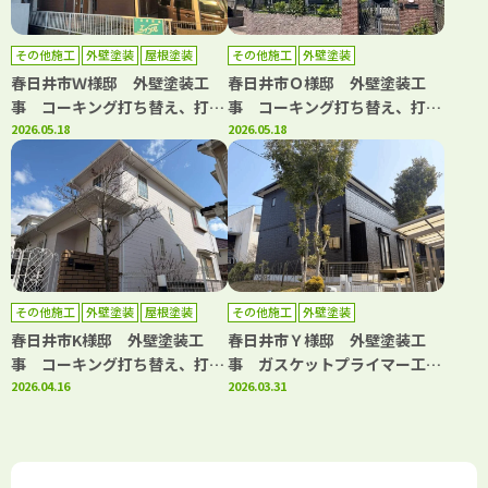
その他施工
外壁塗装
屋根塗装
その他施工
外壁塗装
春日井市Ｗ様邸 外壁塗装工
春日井市Ｏ様邸 外壁塗装工
事 コーキング打ち替え、打ち
事 コーキング打ち替え、打ち
増し工事 屋根塗装工事 ベラ
2026.05.18
増し工事 ガスケット工事 ベ
2026.05.18
ンダトップコート工事 その他
ランダトップコート工事
工事
その他施工
外壁塗装
屋根塗装
その他施工
外壁塗装
防水工事
春日井市K様邸 外壁塗装工
春日井市Ｙ様邸 外壁塗装工
事 コーキング打ち替え、打ち
事 ガスケットプライマー工
増し工事 屋根塗装工事 防水
2026.04.16
事 コーキング打ち替え・打ち
2026.03.31
下地部分補修工事 バルコニー
増し工事 ウッドデッキ解体･
防水工事
処分ウッドデッキ新設工事 室
外機･室内機撤去処分工事