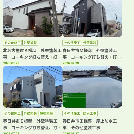
その他施工
外壁塗装
その他施工
外壁塗装
北名古屋市Ｋ様邸 外壁塗装工
春日井市Ｍ様邸 外壁塗装工
事 コーキング打ち替え・打ち
事 コーキング打ち替え・打ち
増し工事 屋根カバー工事 ト
2026.07.28
増し工事 バルコニートップコ
2026.07.28
ップコート工事
ート工事
その他施工
外壁塗装
屋根塗装
その他施工
防水工事
春日井市Ｉ様邸 外壁塗装工
春日井市Ｉ様邸 屋上防水工
事 コーキング打ち替え、打ち
事 その他塗装工事
2026.07.28
2026.07.27