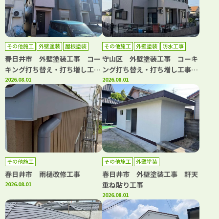
その他施工
外壁塗装
屋根塗装
その他施工
外壁塗装
防水工事
春日井市 外壁塗装工事 コー
守山区 外壁塗装工事 コーキ
キング打ち替え・打ち増し工
ング打ち替え・打ち増し工事
事 屋根塗装工事 ベランダト
2026.08.01
ベランダ防水工事
2026.08.01
ップコート工事
その他施工
その他施工
外壁塗装
春日井市 雨樋改修工事
春日井市 外壁塗装工事 軒天
2026.08.01
重ね貼り工事
2026.08.01