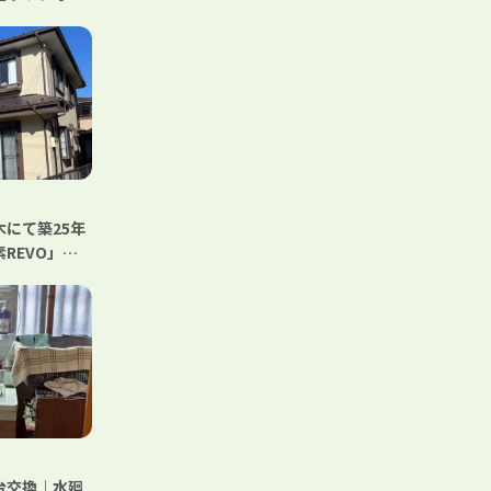
にて築25年
REVO」
サーモF」で美
彩デザイン｜
セットブラウ
上げ
台交換｜水廻