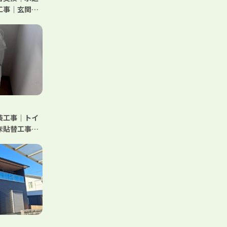
工事｜玄関照
工事｜A様邸
装工事｜トイ
床貼替工事｜
交換｜天井貼
ム工事｜A様