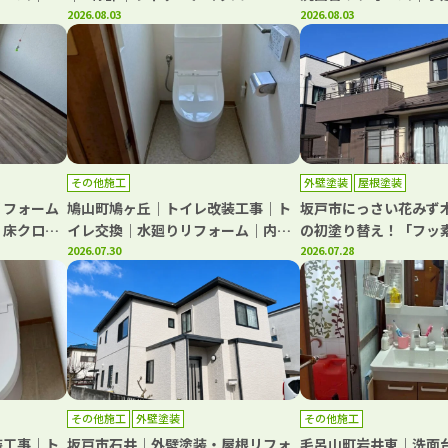
ジフード交
イアンバーグ仕上げ
2026.08.03
ム｜内装工事｜H様邸
2026.08.03
邸
その他施工
外壁塗装
屋根塗装
リフォーム
鳩山町鳩ヶ丘｜トイレ改装工事｜ト
坂戸市にっさい花みず木
｜床クロス
イレ交換｜水廻りリフォーム｜内装
の初塗り替え！「フッ素
工事｜M様邸
2026.07.30
×「スーパーシャネツ
2026.07.28
観と耐久性を一新｜色
S様邸｜ストーン・ラ
ン・アイアンバーグ仕
その他施工
外壁塗装
その他施工
装工事｜ト
坂戸市石井｜外壁塗装・屋根リフォ
毛呂山町岩井東｜洗面