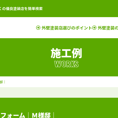
くの優良塗装店を簡単検索
外壁塗装店選びのポイント
外壁塗装
施工例
店
新潟県
施工例
塗装店
滋賀県
施工例
塗装店
店
富山県
施工例
塗装店
京都府
施工例
塗装店
WORKS
店
石川県
施工例
塗装店
奈良県
施工例
塗装店
店
山梨県
施工例
塗装店
大阪府
施工例
塗装店
邸｜
店
長野県
施工例
塗装店
三重県
施工例
塗装店
店
福井県
施工例
塗装店
和歌山県
施工例
塗装店
店
岐阜県
施工例
塗装店
兵庫県
施工例
塗装店
静岡県
施工例
塗装店
リフォーム｜Ｍ様邸｜