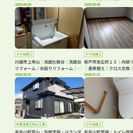
ン・アイアンバーグ・ガルグレー仕
2026.08.04
ッチンリフォーム｜レン
2026.08.04
上げ
換｜ガスコンロ交換｜S様
その他施工
その他施工
川越市上寺山｜洗面化粧台｜洗面台
坂戸市末広町１３｜内装
リフォーム｜水廻りリフォーム｜K
｜畳表替え｜クロス交換
様邸
2026.08.01
交換｜M様邸
2026.07.31
外壁塗装
防水工事
その他施工
毛呂山町若山｜外壁塗装・ベランダ
毛呂山町市場｜トイレ改