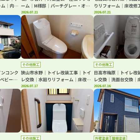
ーム｜内装
ーム｜M様邸｜バーチグレー・オニ
りリフォーム｜床改修
キス仕上げ
2026.07.21
明交換｜ドアホン交換
2026.07.21
その他施工
その他施工
インコンク
狭山市水野｜トイレ改装工事｜トイ
日高市梅原｜トイレ改
｜ベビーピ
レ交換｜水廻りリフォーム｜床改修
レ交換｜洗面台交換｜
工事｜内装工事｜T様邸
2026.07.17
障子張り替え｜給湯器
2026.07.16
替工事｜玄関リフォー
邸｜
その他施工
外壁塗装
屋根塗装