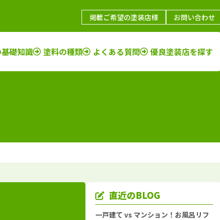
掲載ご希望の塗装店様
お問い合わせ
の基礎知識
塗料の種類
よくある質問
優良塗装店を探す
鳥取県
施工例
塗装店
福岡県
施工例
塗装店
島根県
施工例
塗装店
佐賀県
施工例
塗装店
山口県
施工例
塗装店
長崎県
施工例
塗装店
岡山県
施工例
塗装店
大分県
施工例
塗装店
広島県
施工例
塗装店
熊本県
施工例
塗装店
香川県
施工例
塗装店
宮崎県
施工例
塗装店
愛媛県
施工例
塗装店
鹿児島県
施工例
塗装店
直近のBLOG
徳島県
施工例
塗装店
沖縄県
施工例
塗装店
一戸建て vs マンション！お風呂リフ