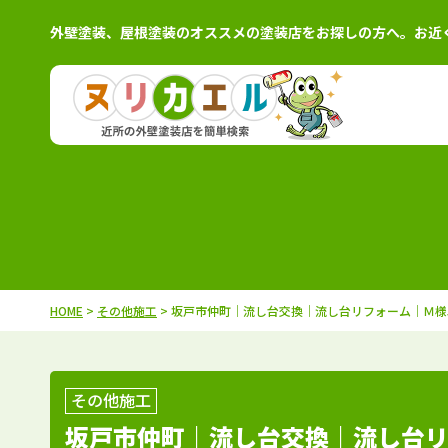
外壁塗装、屋根塗装のオススメの塗装店をお探しの方へ。お近
北海道
施工例
塗装店
茨城県
施工例
塗装
青森県
施工例
塗装店
栃木県
施工例
塗装
岩手県
施工例
塗装店
群馬県
施工例
塗装
秋田県
施工例
塗装店
千葉県
施工例
塗装
HOME
>
その他施工
> 坂戸市仲町｜流し台交換｜流し台リフォーム｜Ｍ様
宮城県
施工例
塗装店
埼玉県
施工例
塗装
山形県
施工例
塗装店
東京都
施工例
塗装
福島県
施工例
塗装店
神奈川県
施工例
塗装
その他施工
坂戸市仲町｜流し台交換｜流し台