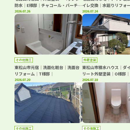
防水｜E様邸｜チャコール・バーチグ
イレ交換｜水廻りリフォ
レー仕上げ
2026.07.26
工事｜M様邸
2026.07.24
その他施工
外壁塗装
東松山市元宿｜洗面化粧台｜洗面台
東松山市積水ハウス｜ダ
リフォーム｜T様邸｜
リート外壁塗装｜O様邸
2026.07.20
ンク仕上げ
2026.07.18
その他施工
その他施工