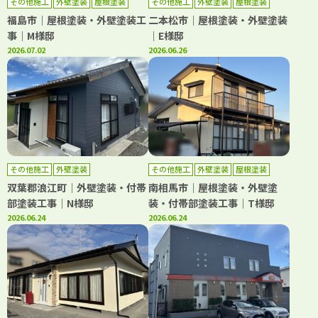
その他施工
外壁塗装
屋根塗装
その他施工
外壁塗装
屋根塗装
防水工事
福島市｜屋根塗装・外壁塗装工
二本松市｜屋根塗装・外壁塗装
事｜M様邸
｜E様邸
2026.07.02
2026.06.26
その他施工
外壁塗装
その他施工
外壁塗装
屋根塗装
双葉郡浪江町｜外壁塗装・付帯
南相馬市｜屋根塗装・外壁塗
部塗装工事｜N様邸
装・付帯部塗装工事｜T様邸
2026.06.24
2026.06.24