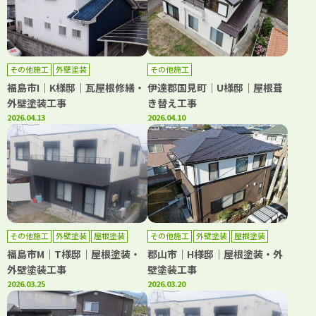
その他施工
外壁塗装
その他施工
福島市I｜K様邸｜瓦屋根修繕・
伊達郡国見町｜U様邸｜屋根葺
外壁塗装工事
き替え工事
2026.04.13
2026.04.10
その他施工
外壁塗装
屋根塗装
その他施工
外壁塗装
屋根塗装
防水工事
防水工事
福島市M｜T様邸｜屋根塗装・
郡山市｜H様邸｜屋根塗装・外
外壁塗装工事
壁塗装工事
2026.03.25
2026.03.20