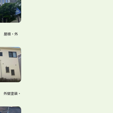
邸 屋根・外
邸 外壁塗装・