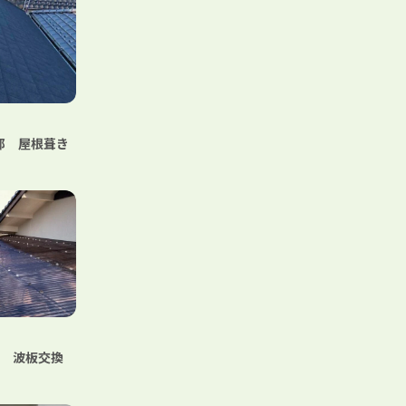
邸 屋根葺き
邸 波板交換