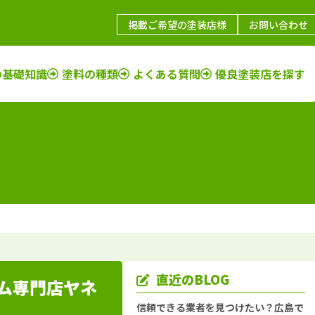
掲載ご希望の塗装店様
お問い合わせ
の基礎知識
塗料の種類
よくある質問
優良塗装店を探す
鳥取県
施工例
塗装店
福岡県
施工例
塗装店
島根県
施工例
塗装店
佐賀県
施工例
塗装店
山口県
施工例
塗装店
長崎県
施工例
塗装店
岡山県
施工例
塗装店
大分県
施工例
塗装店
広島県
施工例
塗装店
熊本県
施工例
塗装店
香川県
施工例
塗装店
宮崎県
施工例
塗装店
愛媛県
施工例
塗装店
鹿児島県
施工例
塗装店
直近のBLOG
ーム専門店ヤネ
徳島県
施工例
塗装店
沖縄県
施工例
塗装店
信頼できる業者を見つけたい？広島で