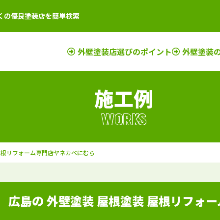
くの優良塗装店を簡単検索
外壁塗装店選びのポイント
外壁塗装
施工例
店
新潟県
施工例
塗装店
滋賀県
施工例
塗装店
店
富山県
施工例
塗装店
京都府
施工例
塗装店
WORKS
店
石川県
施工例
塗装店
奈良県
施工例
塗装店
店
山梨県
施工例
塗装店
大阪府
施工例
塗装店
 屋根リフォーム専門店ヤネカベにむら
店
長野県
施工例
塗装店
三重県
施工例
塗装店
店
福井県
施工例
塗装店
和歌山県
施工例
塗装店
店
岐阜県
施工例
塗装店
兵庫県
施工例
塗装店
 広島の 外壁塗装 屋根塗装 屋根リフォ
静岡県
施工例
塗装店