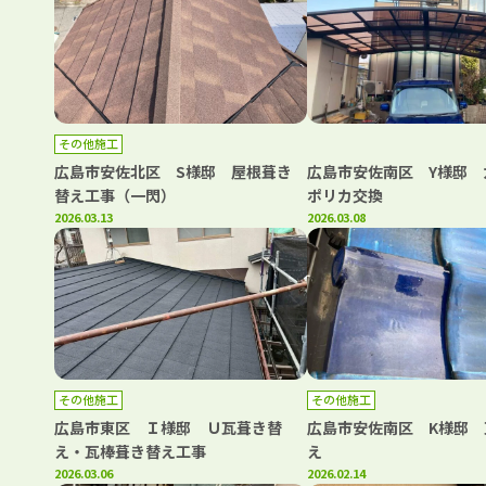
その他施工
広島市安佐北区 S様邸 屋根葺き
広島市安佐南区 Y様邸 
替え工事（一閃）
ポリカ交換
2026.03.13
2026.03.08
その他施工
その他施工
広島市東区 Ｉ様邸 Ｕ瓦葺き替
広島市安佐南区 K様邸 
え・瓦棒葺き替え工事
え
2026.03.06
2026.02.14