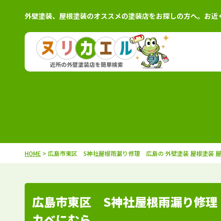
外壁塗装、屋根塗装のオススメの塗装店をお探しの方へ。お近
北海道
施工例
塗装店
茨城県
施工例
塗装
青森県
施工例
塗装店
栃木県
施工例
塗装
岩手県
施工例
塗装店
群馬県
施工例
塗装
秋田県
施工例
塗装店
千葉県
施工例
塗装
HOME
> 広島市東区 S神社屋根雨漏り修理 広島の 外壁塗装 屋根塗装
宮城県
施工例
塗装店
埼玉県
施工例
塗装
山形県
施工例
塗装店
東京都
施工例
塗装
福島県
施工例
塗装店
神奈川県
施工例
塗装
広島市東区 S神社屋根雨漏り修理
カベにむら