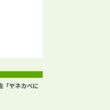
店「ヤネカベに