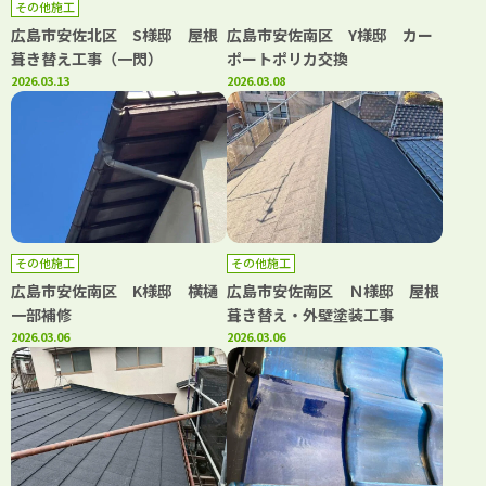
その他施工
広島市安佐北区 S様邸 屋根
広島市安佐南区 Y様邸 カー
葺き替え工事（一閃）
ポートポリカ交換
2026.03.13
2026.03.08
その他施工
その他施工
広島市安佐南区 K様邸 横樋
広島市安佐南区 Ｎ様邸 屋根
一部補修
葺き替え・外壁塗装工事
2026.03.06
2026.03.06