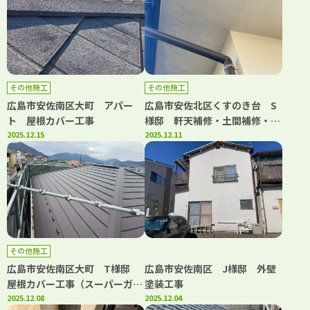
その他施工
その他施工
広島市安佐南区大町 アパー
広島市安佐北区くすのき台 S
ト 屋根カバー工事
様邸 軒天補修・土間補修・屋
2025.12.15
根補修工事
2025.12.11
その他施工
広島市安佐南区大町 T様邸
広島市安佐南区 J様邸 外壁
屋根カバー工事（スーパーガル
塗装工事
テクトフッ素）
2025.12.08
2025.12.04