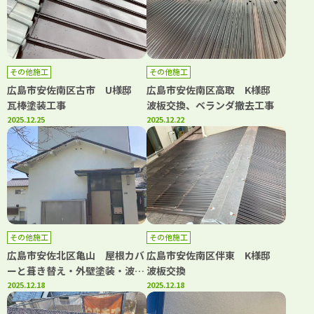
その他施工
その他施工
広島市安佐南区古市 U様邸
広島市安佐南区高取 K様邸
瓦棒塗装工事
波板交換、ベランダ撤去工事
2025.12.25
2025.12.22
その他施工
その他施工
広島市安佐北区亀山 屋根カバ
広島市安佐南区伴東 K様邸
ーと葺き替え・外壁塗装・波板
波板交換
交換工事
2025.12.18
2025.12.18