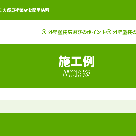
くの優良塗装店を簡単検索
外壁塗装店選びのポイント
外壁塗装
施工例
店
新潟県
施工例
塗装店
滋賀県
施工例
塗装店
店
富山県
施工例
塗装店
京都府
施工例
塗装店
WORKS
店
石川県
施工例
塗装店
奈良県
施工例
塗装店
店
山梨県
施工例
塗装店
大阪府
施工例
塗装店
店
長野県
施工例
塗装店
三重県
施工例
塗装店
店
福井県
施工例
塗装店
和歌山県
施工例
塗装店
店
岐阜県
施工例
塗装店
兵庫県
施工例
塗装店
静岡県
施工例
塗装店