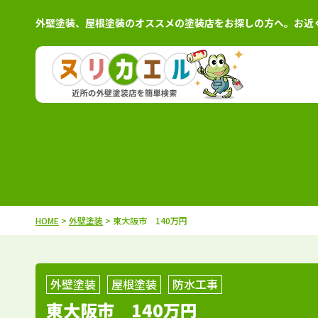
外壁塗装、屋根塗装のオススメの塗装店をお探しの方へ。お近
北海道
施工例
塗装店
茨城県
施工例
塗装
青森県
施工例
塗装店
栃木県
施工例
塗装
岩手県
施工例
塗装店
群馬県
施工例
塗装
秋田県
施工例
塗装店
千葉県
施工例
塗装
HOME
>
外壁塗装
> 東大阪市 140万円
宮城県
施工例
塗装店
埼玉県
施工例
塗装
山形県
施工例
塗装店
東京都
施工例
塗装
福島県
施工例
塗装店
神奈川県
施工例
塗装
外壁塗装
屋根塗装
防水工事
東大阪市 140万円