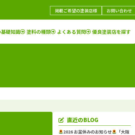
掲載ご希望の塗装店様
お問い合わせ
の基礎知識
塗料の種類
よくある質問
優良塗装店を探す
鳥取県
施工例
塗装店
福岡県
施工例
塗装店
島根県
施工例
塗装店
佐賀県
施工例
塗装店
山口県
施工例
塗装店
長崎県
施工例
塗装店
岡山県
施工例
塗装店
大分県
施工例
塗装店
広島県
施工例
塗装店
熊本県
施工例
塗装店
香川県
施工例
塗装店
宮崎県
施工例
塗装店
愛媛県
施工例
塗装店
鹿児島県
施工例
塗装店
直近のBLOG
徳島県
施工例
塗装店
沖縄県
施工例
塗装店
2026 お盆休みのお知らせ
「大阪