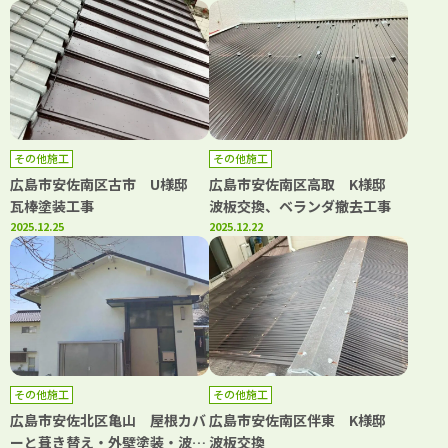
その他施工
その他施工
広島市安佐南区古市 U様邸
広島市安佐南区高取 K様邸
瓦棒塗装工事
波板交換、ベランダ撤去工事
2025.12.25
2025.12.22
その他施工
その他施工
広島市安佐北区亀山 屋根カバ
広島市安佐南区伴東 K様邸
ーと葺き替え・外壁塗装・波板
波板交換