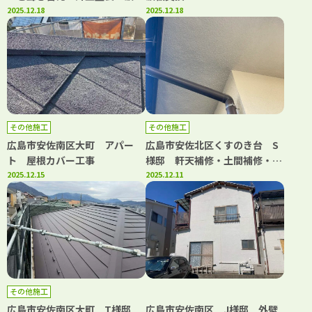
交換工事
2025.12.18
2025.12.18
その他施工
その他施工
広島市安佐南区大町 アパー
広島市安佐北区くすのき台 S
ト 屋根カバー工事
様邸 軒天補修・土間補修・屋
2025.12.15
根補修工事
2025.12.11
その他施工
広島市安佐南区大町 T様邸
広島市安佐南区 J様邸 外壁