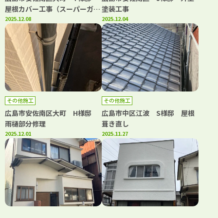
屋根カバー工事（スーパーガル
塗装工事
テクトフッ素）
2025.12.08
2025.12.04
その他施工
その他施工
広島市安佐南区大町 H様邸
広島市中区江波 S様邸 屋根
雨樋部分修理
葺き直し
2025.12.01
2025.11.27