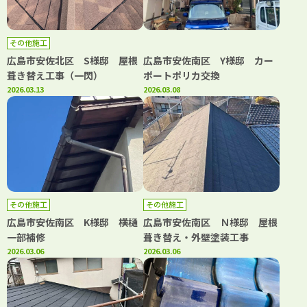
その他施工
広島市安佐北区 S様邸 屋根
広島市安佐南区 Y様邸 カー
葺き替え工事（一閃）
ポートポリカ交換
2026.03.13
2026.03.08
その他施工
その他施工
広島市安佐南区 K様邸 横樋
広島市安佐南区 Ｎ様邸 屋根
一部補修
葺き替え・外壁塗装工事
2026.03.06
2026.03.06