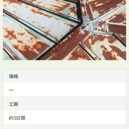
価格
━
工期
約5日間