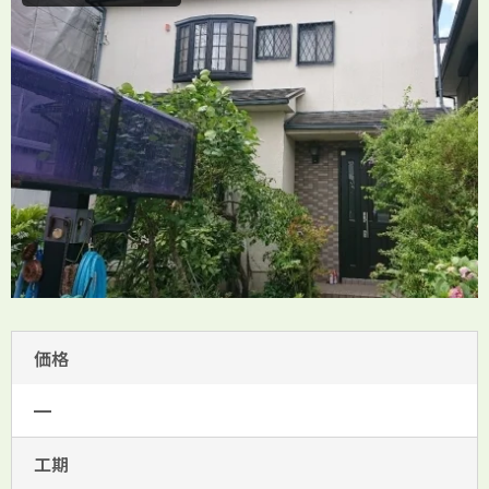
価格
━
工期