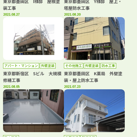
東京都墨田区 I様邸 屋根塗
東京都墨田区 Y様邸 屋上・
装工事
塔屋防水工事
2021.08.27
2021.08.20
アパート・マンション
外壁塗装
その他施工
外壁塗装
防水工事
屋根塗装
防水工事
東京都新宿区 Sビル 大規模
東京都墨田区 K薬局 外壁塗
修繕工事
装・屋上防水工事
2021.08.05
2021.07.23