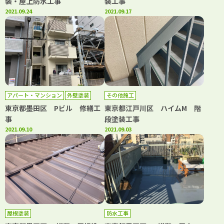
装・屋上防水工事
装工事
2021.09.24
2021.09.17
アパート・マンション
外壁塗装
その他施工
防水工事
東京都墨田区 Pビル 修繕工
東京都江戸川区 ハイムM 階
事
段塗装工事
2021.09.10
2021.09.03
屋根塗装
防水工事