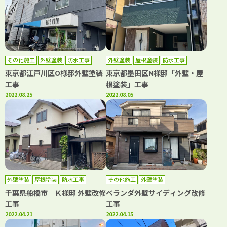
その他施工
外壁塗装
防水工事
外壁塗装
屋根塗装
防水工事
東京都江戸川区O様邸外壁塗装
東京都墨田区N様邸「外壁・屋
工事
根塗装」工事
2022.08.25
2022.08.05
外壁塗装
屋根塗装
防水工事
その他施工
外壁塗装
千葉県船橋市 Ｋ様邸 外壁改修
ベランダ外壁サイディング改修
工事
工事
2022.04.21
2022.04.15