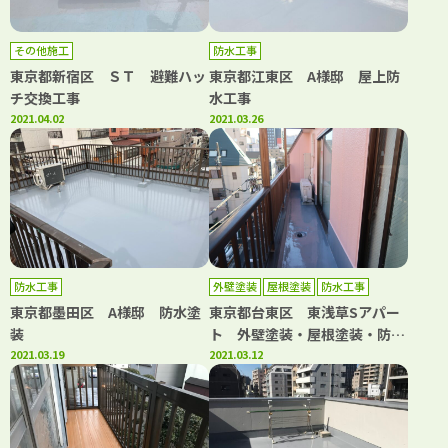
その他施工
防水工事
東京都新宿区 ＳＴ 避難ハッ
東京都江東区 A様邸 屋上防
チ交換工事
水工事
2021.04.02
2021.03.26
防水工事
外壁塗装
屋根塗装
防水工事
東京都墨田区 A様邸 防水塗
東京都台東区 東浅草Sアパー
装
ト 外壁塗装・屋根塗装・防水
2021.03.19
工事
2021.03.12