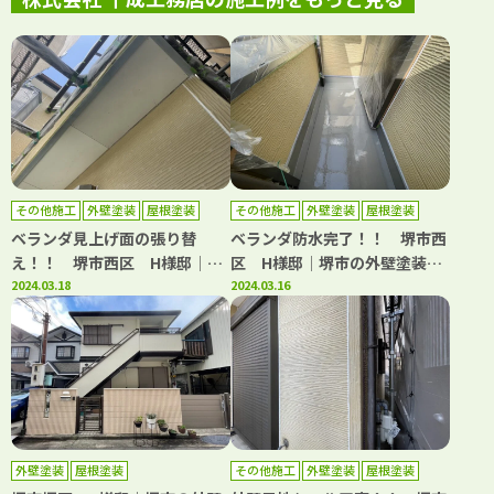
その他施工
外壁塗装
屋根塗装
その他施工
外壁塗装
屋根塗装
防水工事
防水工事
ベランダ見上げ面の張り替
ベランダ防水完了！！ 堺市西
え！！ 堺市西区 H様邸│堺
区 H様邸│堺市の外壁塗装・
市の外壁塗装・屋根塗装・雨漏
2024.03.18
屋根塗装・雨漏り修理専門店
2024.03.16
り修理専門店 千成工務店
千成工務店
外壁塗装
屋根塗装
その他施工
外壁塗装
屋根塗装
防水工事