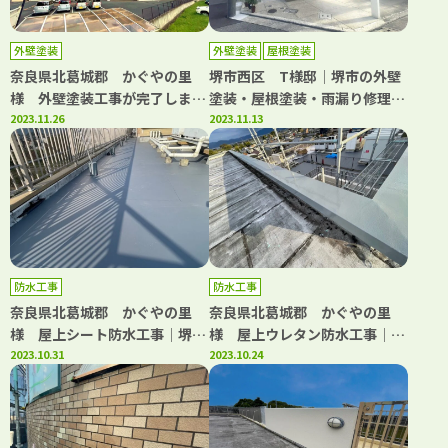
外壁塗装
外壁塗装
屋根塗装
奈良県北葛城郡 かぐやの里
堺市西区 T様邸│堺市の外壁
様 外壁塗装工事が完了しまし
塗装・屋根塗装・雨漏り修理専
た。│堺市の外壁塗装・屋根塗
2023.11.26
門店 千成工務店
2023.11.13
装・雨漏り修理専門店 千成工
務店
防水工事
防水工事
奈良県北葛城郡 かぐやの里
奈良県北葛城郡 かぐやの里
様 屋上シート防水工事│堺市
様 屋上ウレタン防水工事│堺
の外壁塗装・屋根塗装・雨漏り
2023.10.31
市の外壁塗装・屋根塗装・雨漏
2023.10.24
修理専門店 千成工務店
り修理専門店 千成工務店