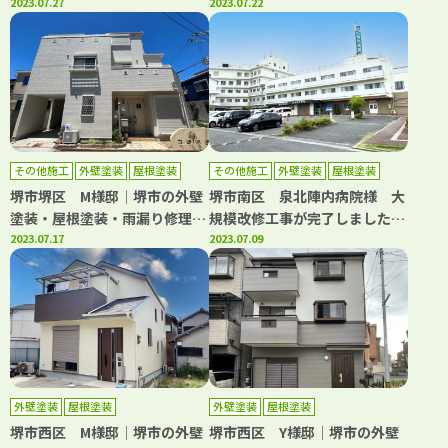
門店 千成工務店
2023.07.27
門店 千成工務店
2023.07.22
その他施工
外壁塗装
屋根塗装
その他施工
外壁塗装
屋根塗装
防水工事
堺市堺区 M様邸│堺市の外壁
堺市南区 泉北陣内病院様 大
塗装・屋根塗装・雨漏り修理専
規模改修工事が完了しました！
門店 千成工務店
2023.07.17
│堺市の外壁塗装・屋根塗装・
2023.07.09
雨漏り修理専門店 千成工務店
外壁塗装
屋根塗装
外壁塗装
屋根塗装
堺市西区 M様邸│堺市の外壁
堺市西区 Y様邸│堺市の外壁