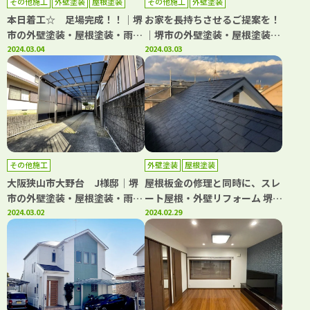
その他施工
外壁塗装
屋根塗装
その他施工
外壁塗装
防水工事
本日着工☆ 足場完成！！│堺
お家を長持ちさせるご提案を！
市の外壁塗装・屋根塗装・雨漏
│堺市の外壁塗装・屋根塗装・
り修理専門店 千成工務店
2024.03.04
雨漏り専門店 千成工務店
2024.03.03
その他施工
外壁塗装
屋根塗装
大阪狭山市大野台 J様邸│堺
屋根板金の修理と同時に、スレ
市の外壁塗装・屋根塗装・雨漏
ート屋根・外壁リフォーム 堺市
り修理専門店 千成工務店
2024.03.02
M様
2024.02.29