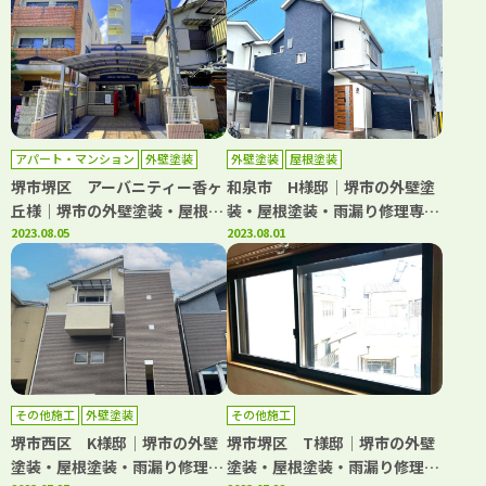
アパート・マンション
外壁塗装
外壁塗装
屋根塗装
屋根塗装
防水工事
堺市堺区 アーバニティー香ヶ
和泉市 H様邸│堺市の外壁塗
丘様│堺市の外壁塗装・屋根塗
装・屋根塗装・雨漏り修理専門
装・雨漏り修理専門店 千成工
2023.08.05
店 千成工務店
2023.08.01
務店
その他施工
外壁塗装
その他施工
堺市西区 K様邸│堺市の外壁
堺市堺区 T様邸│堺市の外壁
塗装・屋根塗装・雨漏り修理専
塗装・屋根塗装・雨漏り修理専