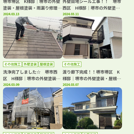
堺市堺区 K様邸│堺市の外壁
外壁目地シール工事！！ 堺市
塗装・屋根塗装・雨漏り修理専
西区 H様邸│堺市の外壁塗
門店 千成工務店
2024.03.13
装・屋根塗装・雨漏り修理専門
2024.03.11
店 千成工務店
その他施工
外壁塗装
屋根塗装
その他施工
防水工事
洗浄完了しました☆ 堺市西
渡り廊下完成！！堺市堺区 K
区 H様邸│堺市の外壁塗装・
様邸│堺市の外壁塗装・屋根塗
屋根塗装・雨漏り修理専門店
2024.03.09
装・雨漏り修理専門店 千成工
2024.03.07
千成工務店
務店