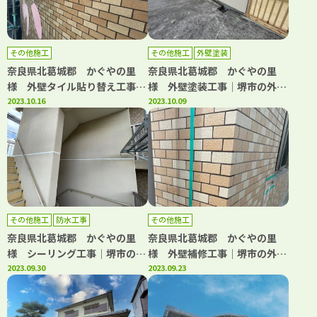
その他施工
その他施工
外壁塗装
奈良県北葛城郡 かぐやの里
奈良県北葛城郡 かぐやの里
様 外壁タイル貼り替え工事│
様 外壁塗装工事│堺市の外壁
堺市の外壁塗装・屋根塗装・雨
2023.10.16
塗装・屋根塗装・雨漏り修理専
2023.10.09
漏り修理専門店 千成工務店
門店 千成工務店
その他施工
防水工事
その他施工
奈良県北葛城郡 かぐやの里
奈良県北葛城郡 かぐやの里
様 シーリング工事│堺市の外
様 外壁補修工事│堺市の外壁
壁塗装・屋根塗装・雨漏り修理
2023.09.30
塗装・屋根塗装・雨漏り修理専
2023.09.23
専門店 千成工務店
門店 千成工務店