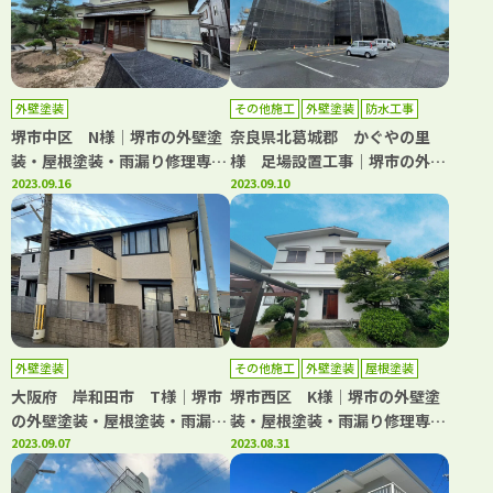
外壁塗装
その他施工
外壁塗装
防水工事
堺市中区 N様│堺市の外壁塗
奈良県北葛城郡 かぐやの里
装・屋根塗装・雨漏り修理専門
様 足場設置工事│堺市の外壁
店 千成工務店
2023.09.16
塗装・屋根塗装・雨漏り修理専
2023.09.10
門店 千成工務店
外壁塗装
その他施工
外壁塗装
屋根塗装
防水工事
大阪府 岸和田市 T様│堺市
堺市西区 K様│堺市の外壁塗
の外壁塗装・屋根塗装・雨漏り
装・屋根塗装・雨漏り修理専門
修理専門店 千成工務店
2023.09.07
店 千成工務店
2023.08.31