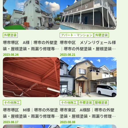
外壁塗装
アパート・マンション
外壁塗装
屋根塗装
防水工事
堺市堺区 A様│堺市の外壁塗
堺市中区 メゾンリヴェール様
装・屋根塗装・雨漏り修理専門
│堺市の外壁塗装・屋根塗装・
店 千成工務店
2023.08.24
雨漏り修理専門店 千成工務店
2023.08.21
その他施工
その他施工
外壁塗装
屋根塗装
堺市堺区 M様│堺市の外壁塗
堺市東区 A様邸│堺市の外壁
装・屋根塗装・雨漏り修理専門
塗装・屋根塗装・雨漏り修理専
店 千成工務店
2023.08.17
門店 千成工務店
2023.08.08