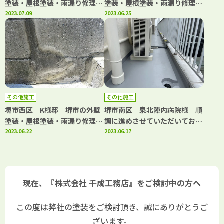
塗装・屋根塗装・雨漏り修理専
塗装・屋根塗装・雨漏り修理専
門店 千成工務店
2023.07.09
門店 千成工務店
2023.06.25
その他施工
その他施工
堺市西区 K様邸│堺市の外壁
堺市南区 泉北陣内病院様 順
塗装・屋根塗装・雨漏り修理専
調に進めさせていただいており
門店 千成工務店
2023.06.22
ます！│堺市の外壁塗装・屋根
2023.06.17
塗装・雨漏り修理専門店 千成
工務店
現在、『株式会社 千成工務店』をご検討中の方へ
この度は弊社の塗装をご検討頂き、誠にありがとうご
ざいます。