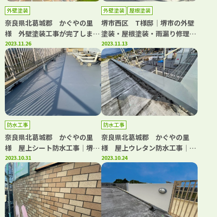
外壁塗装
外壁塗装
屋根塗装
奈良県北葛城郡 かぐやの里
堺市西区 T様邸│堺市の外壁
様 外壁塗装工事が完了しまし
塗装・屋根塗装・雨漏り修理専
た。│堺市の外壁塗装・屋根塗
2023.11.26
門店 千成工務店
2023.11.13
装・雨漏り修理専門店 千成工
務店
防水工事
防水工事
奈良県北葛城郡 かぐやの里
奈良県北葛城郡 かぐやの里
様 屋上シート防水工事│堺市
様 屋上ウレタン防水工事│堺
の外壁塗装・屋根塗装・雨漏り
2023.10.31
市の外壁塗装・屋根塗装・雨漏
2023.10.24
修理専門店 千成工務店
り修理専門店 千成工務店