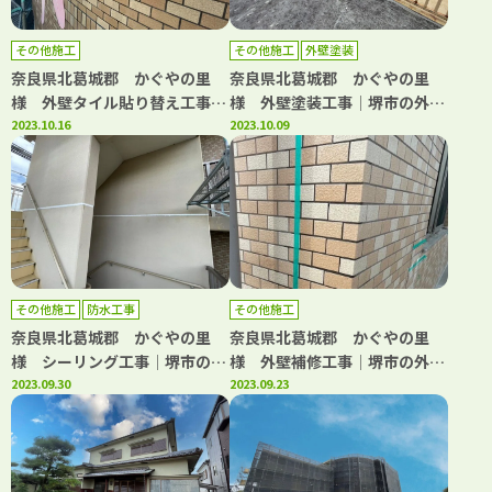
その他施工
その他施工
外壁塗装
奈良県北葛城郡 かぐやの里
奈良県北葛城郡 かぐやの里
様 外壁タイル貼り替え工事│
様 外壁塗装工事│堺市の外壁
堺市の外壁塗装・屋根塗装・雨
2023.10.16
塗装・屋根塗装・雨漏り修理専
2023.10.09
漏り修理専門店 千成工務店
門店 千成工務店
その他施工
防水工事
その他施工
奈良県北葛城郡 かぐやの里
奈良県北葛城郡 かぐやの里
様 シーリング工事│堺市の外
様 外壁補修工事│堺市の外壁
壁塗装・屋根塗装・雨漏り修理
2023.09.30
塗装・屋根塗装・雨漏り修理専
2023.09.23
専門店 千成工務店
門店 千成工務店