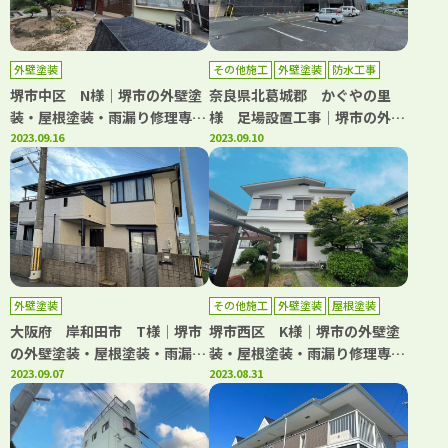
外壁塗装
その他施工
外壁塗装
防水工事
堺市中区 N様│堺市の外壁塗
奈良県北葛城郡 かぐやの里
装・屋根塗装・雨漏り修理専門
様 足場設置工事│堺市の外壁
店 千成工務店
2023.09.16
塗装・屋根塗装・雨漏り修理専
2023.09.10
門店 千成工務店
外壁塗装
その他施工
外壁塗装
屋根塗装
防水工事
大阪府 岸和田市 T様│堺市
堺市西区 K様│堺市の外壁塗
の外壁塗装・屋根塗装・雨漏り
装・屋根塗装・雨漏り修理専門
修理専門店 千成工務店
2023.09.07
店 千成工務店
2023.08.31