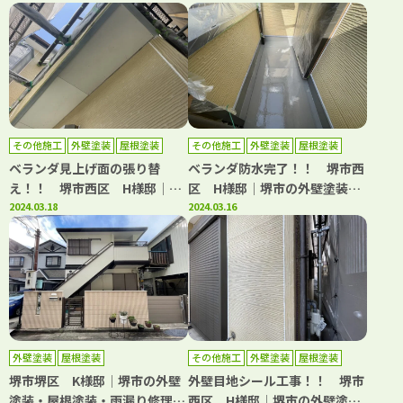
その他施工
外壁塗装
屋根塗装
その他施工
外壁塗装
屋根塗装
防水工事
防水工事
ベランダ見上げ面の張り替
ベランダ防水完了！！ 堺市西
え！！ 堺市西区 H様邸│堺
区 H様邸│堺市の外壁塗装・
市の外壁塗装・屋根塗装・雨漏
2024.03.18
屋根塗装・雨漏り修理専門店
2024.03.16
り修理専門店 千成工務店
千成工務店
外壁塗装
屋根塗装
その他施工
外壁塗装
屋根塗装
防水工事
堺市堺区 K様邸│堺市の外壁
外壁目地シール工事！！ 堺市
塗装・屋根塗装・雨漏り修理専
西区 H様邸│堺市の外壁塗