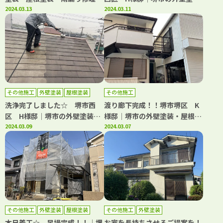
門店 千成工務店
2024.03.13
装・屋根塗装・雨漏り修理専門
2024.03.11
店 千成工務店
その他施工
外壁塗装
屋根塗装
その他施工
防水工事
洗浄完了しました☆ 堺市西
渡り廊下完成！！堺市堺区 K
区 H様邸│堺市の外壁塗装・
様邸│堺市の外壁塗装・屋根塗
屋根塗装・雨漏り修理専門店
2024.03.09
装・雨漏り修理専門店 千成工
2024.03.07
千成工務店
務店
その他施工
外壁塗装
屋根塗装
その他施工
外壁塗装
防水工事
本日着工☆ 足場完成！！│堺
お家を長持ちさせるご提案を！