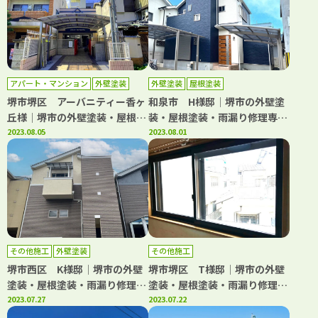
アパート・マンション
外壁塗装
外壁塗装
屋根塗装
屋根塗装
防水工事
堺市堺区 アーバニティー香ヶ
和泉市 H様邸│堺市の外壁塗
丘様│堺市の外壁塗装・屋根塗
装・屋根塗装・雨漏り修理専門
装・雨漏り修理専門店 千成工
2023.08.05
店 千成工務店
2023.08.01
務店
その他施工
外壁塗装
その他施工
堺市西区 K様邸│堺市の外壁
堺市堺区 T様邸│堺市の外壁
塗装・屋根塗装・雨漏り修理専
塗装・屋根塗装・雨漏り修理専
門店 千成工務店
2023.07.27
門店 千成工務店
2023.07.22