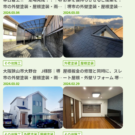
市の外壁塗装・屋根塗装・雨漏
│堺市の外壁塗装・屋根塗装・
り修理専門店 千成工務店
2024.03.04
雨漏り専門店 千成工務店
2024.03.03
その他施工
外壁塗装
屋根塗装
大阪狭山市大野台 J様邸│堺
屋根板金の修理と同時に、スレ
市の外壁塗装・屋根塗装・雨漏
ート屋根・外壁リフォーム 堺市
り修理専門店 千成工務店
2024.03.02
M様
2024.02.29
その他施工
外壁塗装
屋根塗装
その他施工