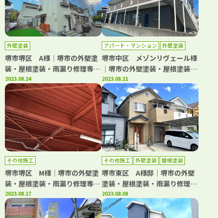
外壁塗装
アパート・マンション
外壁塗装
屋根塗装
防水工事
堺市堺区 A様│堺市の外壁塗
堺市中区 メゾンリヴェール様
装・屋根塗装・雨漏り修理専門
│堺市の外壁塗装・屋根塗装・
店 千成工務店
2023.08.24
雨漏り修理専門店 千成工務店
2023.08.21
その他施工
その他施工
外壁塗装
屋根塗装
堺市堺区 M様│堺市の外壁塗
堺市東区 A様邸│堺市の外壁
装・屋根塗装・雨漏り修理専門
塗装・屋根塗装・雨漏り修理専
店 千成工務店
2023.08.17
門店 千成工務店
2023.08.08