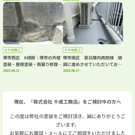
その他施工
その他施工
堺市西区 K様邸│堺市の外壁
堺市南区 泉北陣内病院様 順
塗装・屋根塗装・雨漏り修理専
調に進めさせていただいており
門店 千成工務店
2023.06.22
ます！│堺市の外壁塗装・屋根
2023.06.17
塗装・雨漏り修理専門店 千成
工務店
現在、『株式会社 千成工務店』をご検討中の方へ
この度は弊社の塗装をご検討頂き、誠にありがとうご
ざいます。
お気軽にお電話・メールにてご相談をいただけました