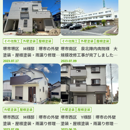
その他施工
外壁塗装
屋根塗装
その他施工
外壁塗装
屋根塗装
防水工事
堺市堺区 M様邸│堺市の外壁
堺市南区 泉北陣内病院様 大
塗装・屋根塗装・雨漏り修理専
規模改修工事が完了しました！
門店 千成工務店
2023.07.17
│堺市の外壁塗装・屋根塗装・
2023.07.09
雨漏り修理専門店 千成工務店
外壁塗装
屋根塗装
外壁塗装
屋根塗装
堺市西区 M様邸│堺市の外壁
堺市西区 Y様邸│堺市の外壁
塗装・屋根塗装・雨漏り修理専
塗装・屋根塗装・雨漏り修理専
門店 千成工務店
2023.07.09
門店 千成工務店
2023.06.25